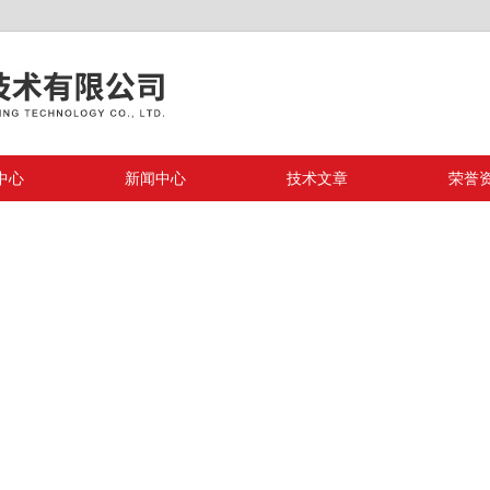
中心
新闻中心
技术文章
荣誉