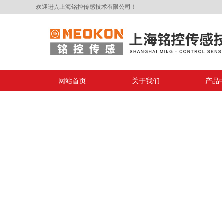
欢迎进入上海铭控传感技术有限公司！
网站首页
关于我们
产品