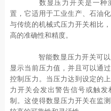
数显压力开关是一种测
置，它适用于工业生产、石油化
与传统的机械式压力开关相比，
高的准确性和精度。
智能数显压力开关可以
显示当前压力值，并且可以通过
控制压力。当压力达到设定的上
力开关会发出警告信号或触发
制。这使得数显压力开关在监测