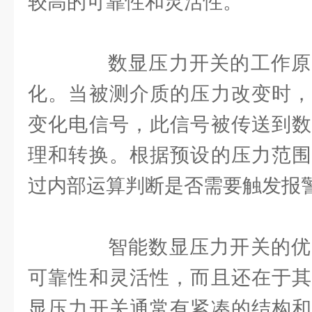
较高的可靠性和灵活性。
数显压力开关的工作原
化。当被测介质的压力改变时，
变化电信号，此信号被传送到数
理和转换。根据预设的压力范围
过内部运算判断是否需要触发报
智能数显压力开关的优
可靠性和灵活性，而且还在于其
显压力开关通常有紧凑的结构和