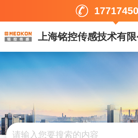
1771745
上海铭控传感技术有限