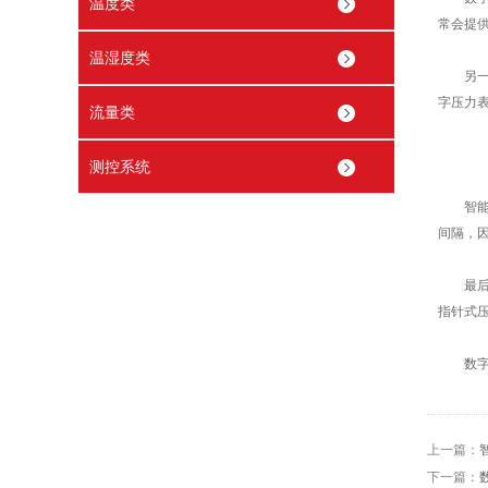
温度类
常会提
温湿度类
另一个
字压力
流量类
测控系统
智
间隔，
最后，
指针式
数字压
上一篇：
下一篇：