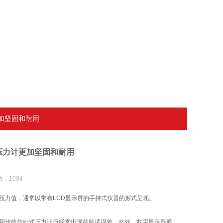
加坚固和耐用
压力计更加坚固和耐用
：1084
力值，通常以带有LCD显示屏的手持式仪器的形式呈现。
用传统指针式压力计所经常出现的阅读误差。此外，数字显示器通