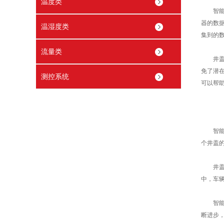
温度类
智
器的数
温湿度类
集到的
流量类
井盖监
免了潜
测控系统
可以帮
智能井
个井盖
井盖监
中，车
智能井
断进步