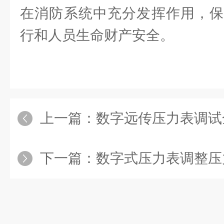
在消防系统中充分发挥作用，保
行和人员生命财产安全。
上一篇：
数字远传压力表调试
下一篇：
数字式压力表调整压