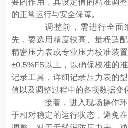
要的作用，其设定值的精准调整
的正常运行与安全保障。
调整前，需进行全面细
先，要选用精度较高、量程适配
精密压力表或专业压力校准装置
±0.5%FS以上，以确保校准
记录工具，详细记录压力表的型
值以及调整过程中的各项数据变
接着，进入现场操作环
于相对稳定的运行状态，避免在
调整。对于无线消防压力表，通