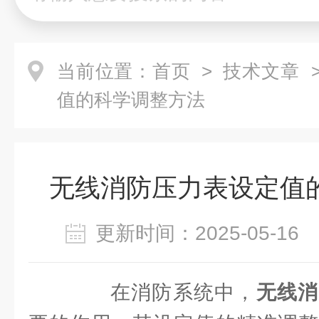
当前位置：
首页
>
技术文章
>
值的科学调整方法
无线消防压力表设定值
更新时间：2025-05-1
在消防系统中，
无线消