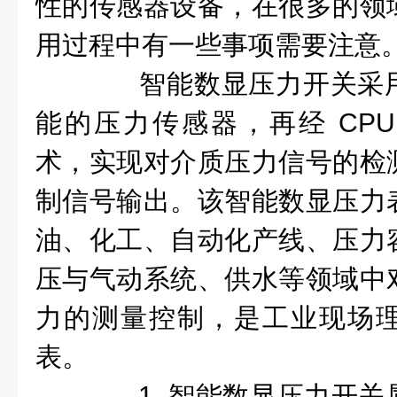
性
的传感
器
设备，在很多的领
用
过程
中有一些
事项需要注意
智能数显压力开关采用
能的
压力传感器，
再经
CP
术，实现对介质压力信号的检
制信号输出。该
智能数显压力
油、化工、
自动化产线
、
压力
压与气动系统
、供水等领域中
力的测量
控制，是工业现场
表。
1. 智能数显压力开关