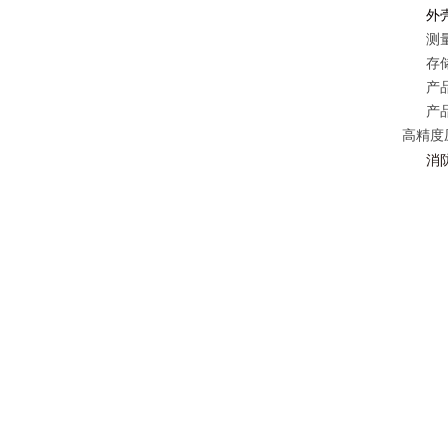
外
测
存储温
产品重
产品附
高精度
消