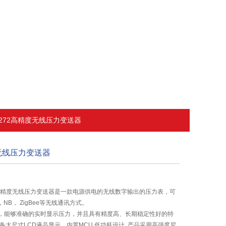
D-S272高精度无线压力变送器
度无线压力变送器
2高精度无线压力变送器是一款电源供电的无线数字输出的压力表，可
t，NB， ZigBee等无线通讯方式。
，能够准确的实时显示压力，并且具有精度高、长期稳定性好的特
备大尺寸LCD液晶显示，内置MCU,低功耗设计. 产品采用高强度尼