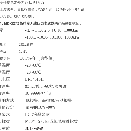
高强度尼龙外壳 超低功耗设计
上发频率、高低报警值，按键可调，1分钟~24小时可设
.6VDC电源/电池供电
：MD-S272高精度无线压力变送器
的产品参数指标：
量程
-１～1 1.6 2.5 4 6 10...1000bar
... -10..0~10..100..1000k
P
a
压力 2倍x量程
度等级
1%FS
±0.3%/年（典型值）
稳定性
用温度
-20~6
0℃
温度 -20~60℃
电电压
ER34615H
率 默认3秒,1~60秒/次可设
率 10-9999钟可设
警的方式
低报警、高报警/波动报警
警值设定
量程的10%~90%
显示 LCD液晶显示
纹 M20*1.5
G1/2或其他标准螺纹
口材质
304不锈钢