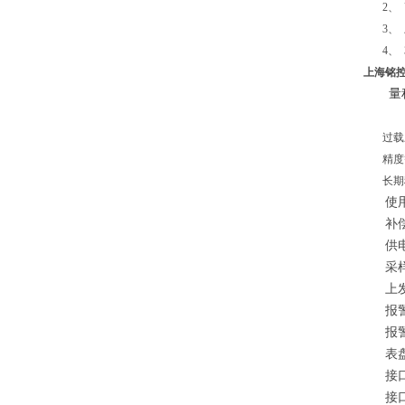
2、 
3、 
4、 3
上海铭控
-100
过载
精
长期
使
补偿
供
采样速
上发速
报
报
表盘
接口螺
接