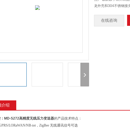
龙外壳和304不锈钢接
在线咨询
细介绍
：MD-S272高精度无线压力变送器
的产品技术特点：
RS/LORaWAN/NB-iot，ZigBee 无线通讯信号可选