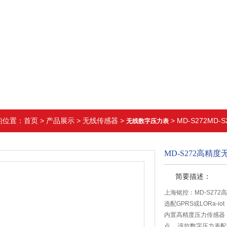
的位置：
首页
>
产品展示
>
无线传感器
>
> MD-S272M
无线数字压力表
MD-S272高精
简要描述：
上海铭控：MD-S27
选配GPRS或LORa-io
内置高精度压力传感器
点。 该款数字压力表配