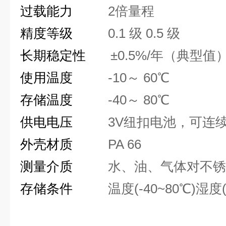
过载能力
2
倍量程
精度等级
0.1
级
0.5
级
长期稳定性
±0.5%/
年（典型值
使用温度
-10
～
60℃
存储温度
-40
～
80℃
供电电压
3V
纽扣电池，可连
外壳材质
PA 66
测量介质
水、油、气体对不锈
存储条件
温度
(-40~80℃)
湿度