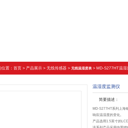
的位置：
首页
>
产品展示
>
无线传感器
>
> MD-S277HT温
无线温湿度表
温湿度监测仪
简要描述：
MD-S277HT系列
响应温湿度的变化。
产品选用1.5英寸的L
该系列产品采用内置锂