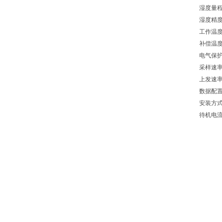
湿度量
湿度
工作温
补偿温
电气
采样
上发速
数据
安装
待机