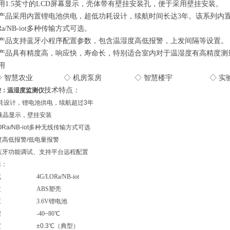
用1.5英寸的LCD屏幕显示，壳体带有壁挂安装孔，便于采用壁挂安装。
产品采用内置锂电池供电，超低功耗设计，续航时间长达3年。该系列内
ORa/NB-iot多种传输方式可选。
产品支持蓝牙小程序配置参数，包含温湿度高低报警，上发间隔等设置。
产品具有精度高，响应快，寿命长，特别适合室内对于温湿度有高精度测
用
智慧农业 ◇ 机房泵房 ◇ 智慧楼宇 ◇ 实
技术特点：
控：
温湿度监测仪
耗设计，锂电池供电，续航超过3年
D液晶显示，壁挂安装
LORa/NB-iot多种无线传输方式可选
度高低报警/低电量报警
蓝牙功能调试、支持平台远程配置
标：
 4G/LORa/NB-iot
材质 ABS塑壳
压 3.6V锂电池
程 -40~80℃
度 ±0.3℃（典型）