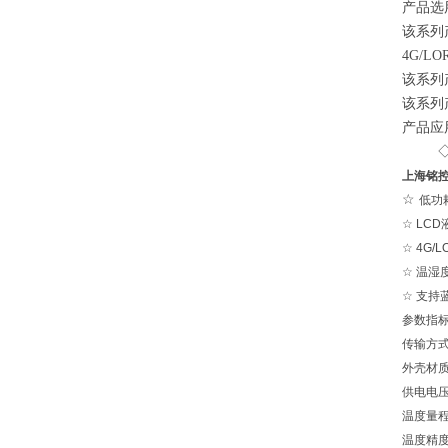
产品选
该系列
4G/L
该系列
该系列
产品应
◇ 
上海铭
☆
低功
☆
LC
☆
4G/
☆
温湿
☆
支持
参数指
传输方式
外壳
供电电
温度量
温度精