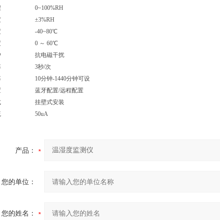
程 0~100%RH
精度 ±3%RH
度 -40~80℃
度 0 ～ 60℃
保护 抗电磁干扰
速率 3秒/次
率 10分钟-1440分钟可设
配置 蓝牙配置/远程配置
方式 挂壁式安装
电流 50uA
产品：
您的单位：
您的姓名：