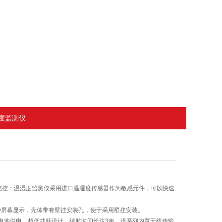
湿度监测仪
上海铭控：温湿度监测仪采用进口温湿度传感器作为敏感元件，可以快速
CD屏幕显示，壳体带有壁挂安装孔，便于采用壁挂安装。
电池供电，超低功耗设计，续航时间长达3年。该系列内置无线传输