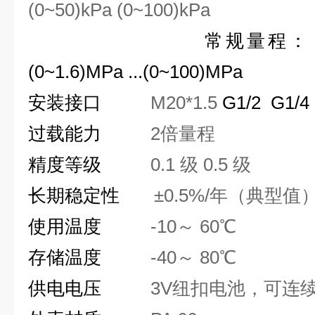
(0~50)kPa (0~100)kPa
常规量程： (0~600)kP
(0~1.6)MPa ...(0~100)MPa
安装接口
M20*1.5
G1/2 G1
过载能力
2
倍量程
精度等级
0.1
级
0.5
级
长期稳定性
±0.5%/
年（典型值
使用温度
-10
～
60℃
存储温度
-40
～
80℃
供电电压
3V
纽扣电池，可连