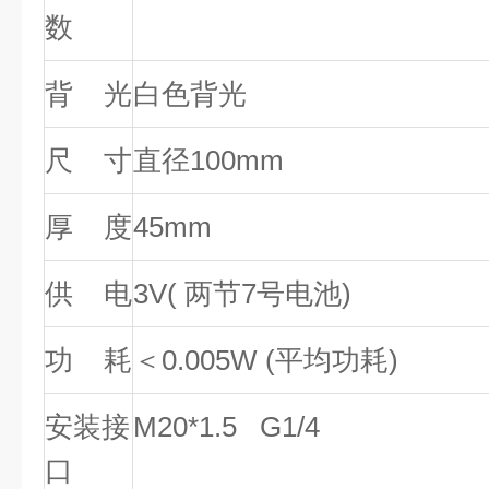
数
背 光
白色背光
尺 寸
直径100mm
厚 度
45mm
供 电
3V( 两节7号电池)
功 耗
＜0.005W (平均功耗)
安装接
M20*1.5 G1/4
口