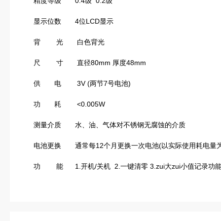
精度等级 0.4级 0.2级
显示位数 4位LCD显示
背 光 白色背光
尺 寸 直径80mm 厚度48mm
供 电 3V (两节7号电池)
功 耗 <0.005W
测量介质 水、油、气体对不锈钢无腐蚀的介质
电池更换 通常每12个月更换一次电池(以实际使用耗电量为
功 能 1.开机/关机 2.一键清零 3.zui大zui小值记录功能 