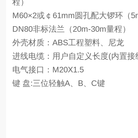
程）
M60×2或￠61mm圆孔配大锣环（5
DN80非标法兰（20m-30m量程）
外壳材质：ABS工程塑料、尼龙
进线电缆：用户自定义长度(内置接
电气接口：M20X1.5
键 盘:三位轻触A、B、C键